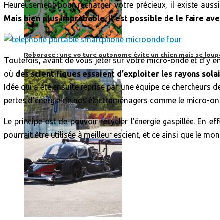
Heureusement pour recharger votre précieux, il existe aus
Mais bien plus improbable, il est possible de le faire av
Roborace : une voiture autonome évite un chien mais se loup
Toutefois, avant de vous jeter sur votre micro-onde et d’y e
où
des scientifiques essaient d’exploiter les rayons solai
Idée qui a été ensuite reprise par une équipe de chercheurs d
pertes d’énergie de nos électroménagers comme le micro-on
Le principe est de pouvoir recycler l’énergie gaspillée. En e
pourrait être utilisée à meilleur escient, et ce ainsi que le mo