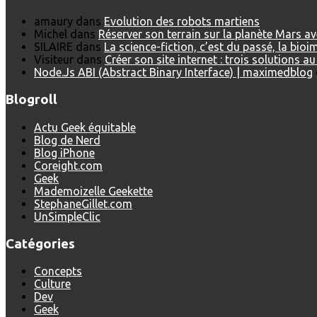
amaury
dans
Evolution des robots martiens
Michel
dans
Réserver son terrain sur la planète Mars a
SILAIRE
dans
La science-fiction, c’est du passé, la bio
Visiteur
dans
Créer son site internet : trois solutions a
Node.Js ABI (Abstract Binary Interface) | maximedblog
Blogroll
Actu Geek équitable
Blog de Nerd
Blog iPhone
Coreight.com
Geek
Mademoizelle Geekette
StephaneGillet.com
UnSimpleClic
Catégories
Concepts
Culture
Dev
Geek