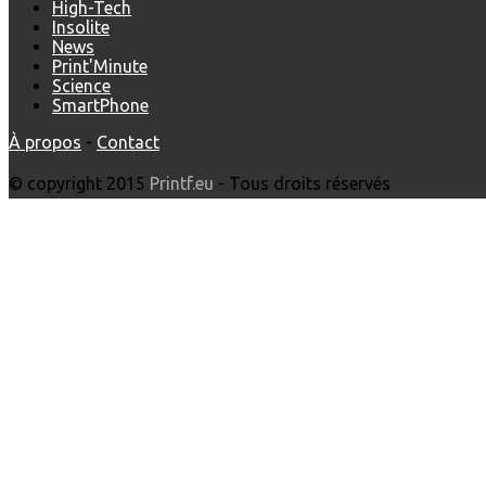
High-Tech
Insolite
News
Print'Minute
Science
SmartPhone
À propos
-
Contact
© copyright 2015
Printf.eu
- Tous droits réservés