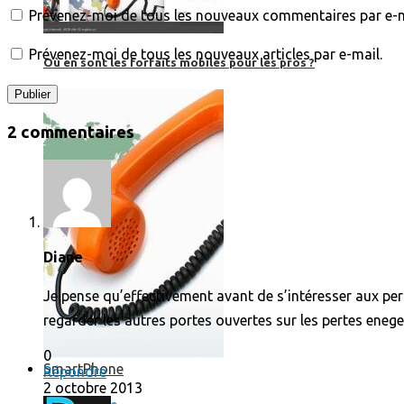
Prévenez-moi de tous les nouveaux commentaires par e-m
Prévenez-moi de tous les nouveaux articles par e-mail.
Où en sont les forfaits mobiles pour les pros ?
2 commentaires
Diane
Je pense qu’effectivement avant de s’intéresser aux pe
regarder les autres portes ouvertes sur les pertes enege
0
SmartPhone
Répondre
2 octobre 2013