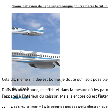
Boom, cet avion de ligne supersonique pourrait être le futur
Cela dit, même si l’idée est bonne, je doute qu’il soit poss
High-Tech
Dans les micro-onde, en effet, et dans la mesure où les paroi
l’appareil à l’intérieur du caisson. Mais là encore où est l’in
High-Tech
Les circuits imprimés, le coeur de nos appareils électroniqu