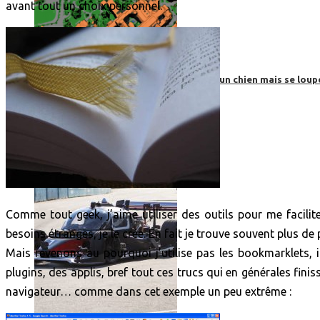
avant tout un choix personnel.
Roborace : une voiture autonome évite un chien mais se loup
Comme tout geek, j’aime utiliser des outils pour me facilit
besoins étranges, je le crée. En fait je trouve souvent plus de p
Mais revenons au pourquoi j’utilise pas les bookmarklets, i
plugins, des applis, bref tout ces trucs qui en générales fini
navigateur… comme dans cet exemple un peu extrême :