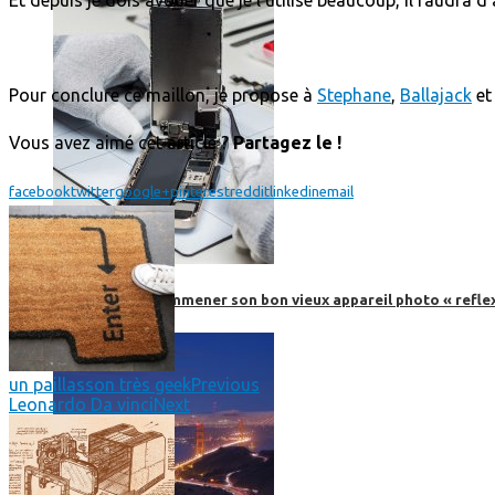
Pour conclure ce maillon, je propose à
Stephane
,
Ballajack
e
Vous avez aimé cet article ?
Partagez le !
facebook
twitter
google+
pinterest
reddit
linkedin
email
Faut-il encore emmener son bon vieux appareil photo « reflex
un paillasson très geek
Previous
Leonardo Da vinci
Next