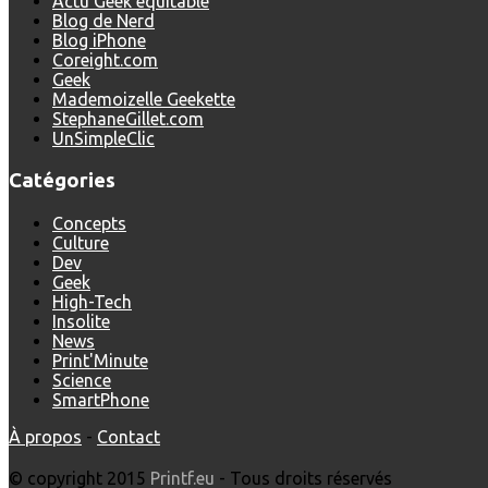
Actu Geek équitable
Blog de Nerd
Blog iPhone
Coreight.com
Geek
Mademoizelle Geekette
StephaneGillet.com
UnSimpleClic
Catégories
Concepts
Culture
Dev
Geek
High-Tech
Insolite
News
Print'Minute
Science
SmartPhone
À propos
-
Contact
© copyright 2015
Printf.eu
- Tous droits réservés