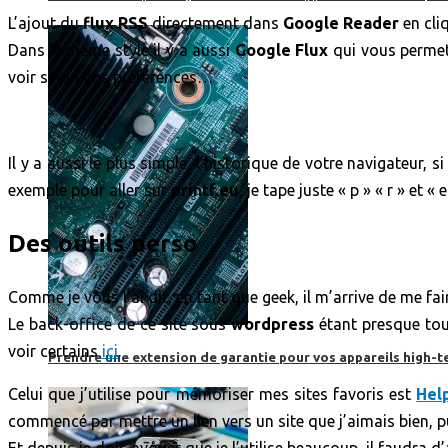
L’ajout du
flux RSS
directement dans
Google Reader
en cliq
Dans le même style il y a aussi
Google Flux
qui vous permet 
voir selon vos préférences…
Il y a aussi le plus simple, l’historique de votre navigateur,
exemple pour aller sur
printf.eu
, je tape juste « p » « r » et
Des outils perso
Comme je vous l’ai dit, en tant que geek, il m’arrive de me fai
Le back-office de ce site sous
wordpress
étant presque tout
voir certains
ici
.
Prendre une extension de garantie pour vos appareils high-t
Celui que j’utilise pour mémoriser mes sites favoris est
Hel
commencé par mettre un lien vers un site que j’aimais bien, pui
Et depuis je dois avouer que je l’utilise beaucoup, il faudra d’a