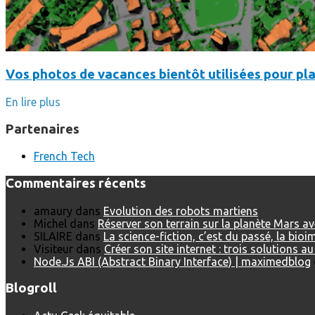
Vos photos de vacances bientôt utilisées pour pla
En lire plus
Partenaires
French Tech
Commentaires récents
amaury
dans
Evolution des robots martiens
Michel
dans
Réserver son terrain sur la planète Mars a
SILAIRE
dans
La science-fiction, c’est du passé, la bio
Visiteur
dans
Créer son site internet : trois solutions a
Node.Js ABI (Abstract Binary Interface) | maximedblog
Blogroll