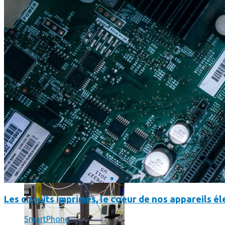
Science
Science
La science-fiction, c’est du passé, la bioimpression de peau h
Les circuits imprimés, le coeur de nos appareils 
SmartPhone