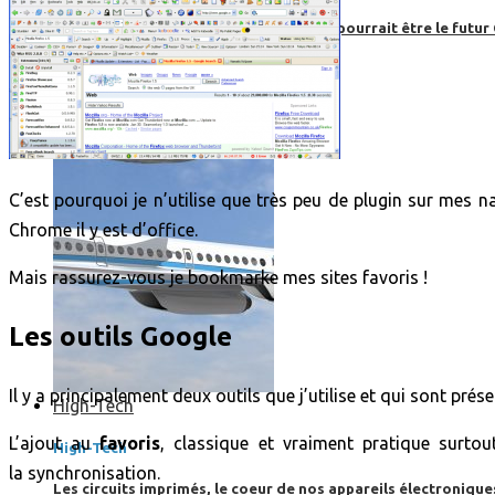
Boom, cet avion de ligne supersonique pourrait être le futur
C’est pourquoi je n’utilise que très peu de plugin sur mes n
Chrome il y est d’office.
Mais rassurez-vous je bookmarke mes sites favoris !
Les outils Google
Il y a principalement deux outils que j’utilise et qui sont pré
High-Tech
L’ajout au
favoris
, classique et vraiment pratique surto
High-Tech
la synchronisation.
Les circuits imprimés, le coeur de nos appareils électroniqu