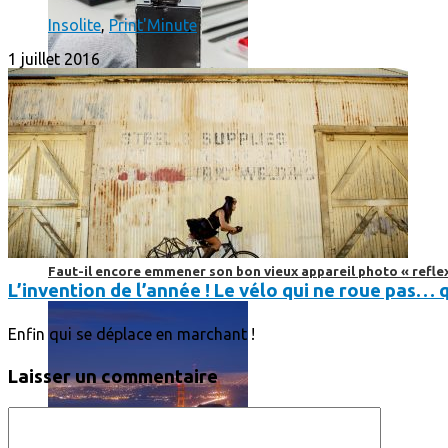
Insolite
,
Print'Minute
1 juillet 2016
Faut-il encore emmener son bon vieux appareil photo « reflex
L’invention de l’année ! Le vélo qui ne roue pas… 
Enfin qui se déplace en marchant !
Laisser un commentaire