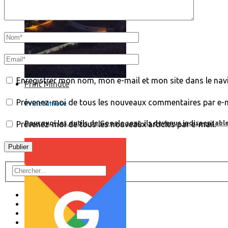
Enregistrer mon nom, mon e-mail et mon site dans le na
Print’Minute
Prévenez-moi de tous les nouveaux commentaires par e-m
Print'Minute
Pourquoi les outils de Google sont-ils devenus indispensa
Prévenez-moi de tous les nouveaux articles par e-mail.