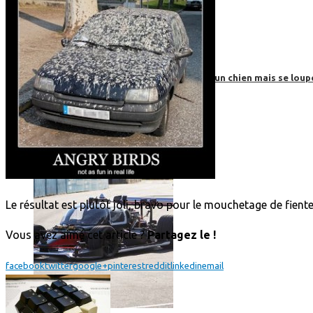
Roborace : une voiture autonome évite un chien mais se loup
Le résultat est plutôt joli, bravo pour le mouchetage de fiente
Vous avez aimé cet article ?
Partagez le !
facebook
twitter
google+
pinterest
reddit
linkedin
email