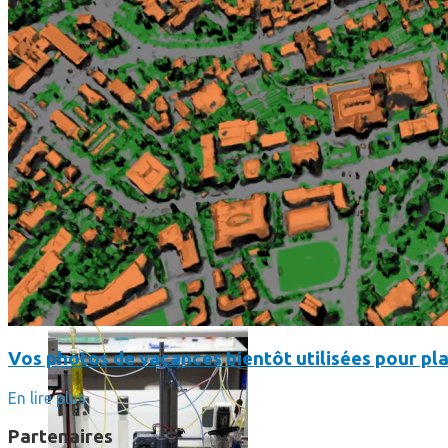
Science
Science
La science-fiction, c’est du passé, la bioimpression de peau h
Vos photos de vacances bientôt utilisées pour pla
En lire plus
Partenaires