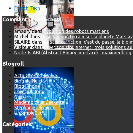
French Tech
Commentaires récents
amaury
dans
Evolution des robots martiens
Michel
dans
Réserver son terrain sur la planète Mars a
SILAIRE
dans
La science-fiction, c’est du passé, la bio
Visiteur
dans
Créer son site internet : trois solutions a
Node.Js ABI (Abstract Binary Interface) | maximedblog
L’intelligence artificielle de Google a maintenant son propre 
Blogroll
Actu Geek équitable
Blog de Nerd
Blog iPhone
Coreight.com
Geek
Mademoizelle Geekette
StephaneGillet.com
UnSimpleClic
Catégories