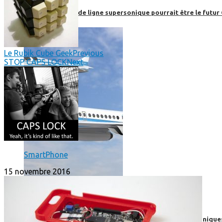
Boom, cet avion de ligne supersonique pourrait être le futur
Le Rubik Cube Geek
Previous
STOP CAPS LOCK
Next
SmartPhone
15 novembre 2016
High-Tech
High-Tech
Les circuits imprimés, le coeur de nos appareils électroniqu