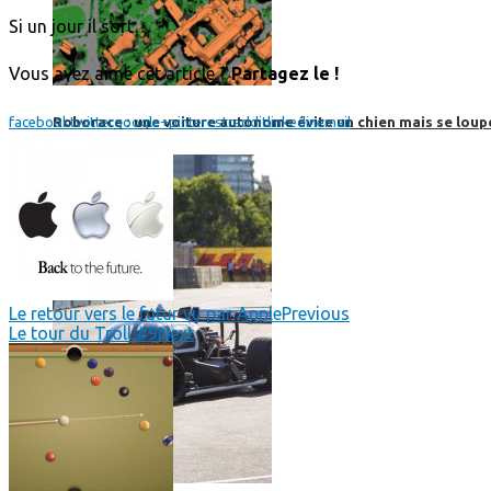
Si un jour il sort…
Vous avez aimé cet article ?
Partagez le !
Roborace : une voiture autonome évite un chien mais se loup
facebook
twitter
google+
pinterest
reddit
linkedin
email
Le retour vers le futur vu par Apple
Previous
Le tour du Troll #9
Next