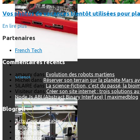
Vos photos de vacances bientôt utilisées pour pla
En lire plus
Partenaires
French Tech
Commentaires récents
Science
amaury
dans
Evolution des robots martiens
Science
Michel
dans
Réserver son terrain sur la planète Mars a
SILAIRE
dans
La science-fiction, c’est du passé, la bio
La science-fiction, c’est du passé, la bioimpression de peau h
Visiteur
dans
Créer son site internet : trois solutions a
Node.Js ABI (Abstract Binary Interface) | maximedblog
Blogroll
Actu Geek équitable
Blog de Nerd
Blog iPhone
Coreight.com