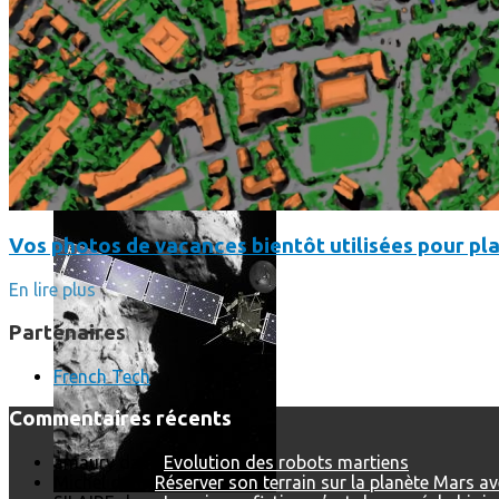
Les dernières photos envoyées par Rosetta avant son crash 
Vos photos de vacances bientôt utilisées pour pla
En lire plus
Partenaires
French Tech
Commentaires récents
amaury
dans
Evolution des robots martiens
Michel
dans
Réserver son terrain sur la planète Mars a