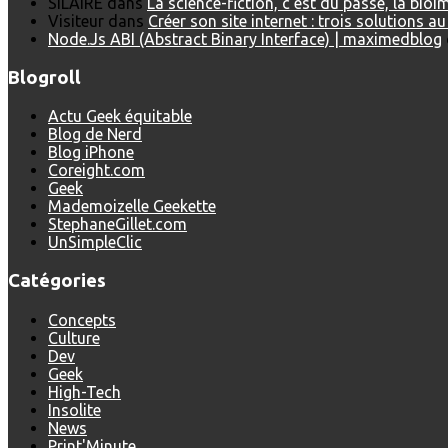
SILAIRE
dans
La science-fiction, c’est du passé, la bio
Visiteur
dans
Créer son site internet : trois solutions a
Node.Js ABI (Abstract Binary Interface) | maximedblog
Blogroll
Actu Geek équitable
Blog de Nerd
Blog iPhone
Coreight.com
Geek
Mademoizelle Geekette
StephaneGillet.com
UnSimpleClic
Catégories
Concepts
Culture
Dev
Geek
High-Tech
Insolite
News
Print'Minute