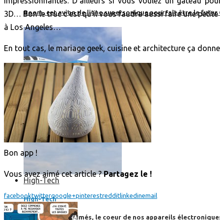
impressionnantes. D’ailleurs si vous voulez un gâteau pour
Boom, cet avion de ligne supersonique pourrait être le futur
3D… Bon le truc c’est qu’il vous faudra aussi faire une peti
à Los Angeles…
En tout cas, le mariage geek, cuisine et architecture ça don
Bon app !
Vous avez aimé cet article ?
Partagez le !
High-Tech
facebook
twitter
google+
pinterest
reddit
linkedin
email
High-Tech
Les circuits imprimés, le coeur de nos appareils électroniqu