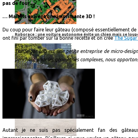
pas de four…
… Mais ils avaient une imprimante 3D !
Du coup pour faire leur gâteau (composé essentiellement de s
Roborace : une voiture autonome évite un chien mais se loup
ont fini par tomber sur la bonne recette et on crée
The Sugar
The Sugar Lab est une petite entreprise de micro-design
penchant pour les géométries complexes, nous apportons 
Autant je ne suis pas spécialement fan des gâteau