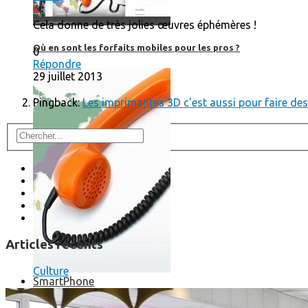
Cela donne de très jolies œuvres éphémères !
Où en sont les forfaits mobiles pour les pros ?
0
Répondre
29 juillet 2013
Pingback:
Les imprimantes 3D c'est aussi pour faire des 
Articles récents
Culture
SmartPhone