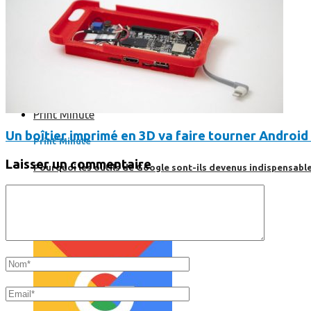
Print’Minute
Un boîtier imprimé en 3D va faire tourner Android 
Print'Minute
Laisser un commentaire
Pourquoi les outils de Google sont-ils devenus indispensa