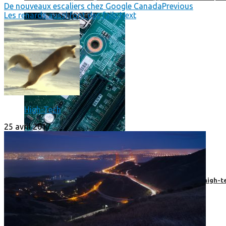
De nouveaux escaliers chez Google Canada
Previous
Les renards aussi font des fails.
Next
High-Tech
25 avril 2017
Prendre une extension de garantie pour vos appareils high-t