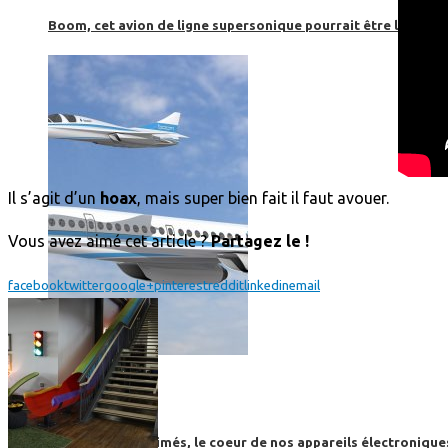
Boom, cet avion de ligne supersonique pourrait être le futur
Il s’agit d’un
hoax
, mais super bien fait il faut avouer.
Vous avez aimé cet article ?
Partagez le !
facebook
twitter
google+
pinterest
reddit
linkedin
email
High-Tech
High-Tech
Les circuits imprimés, le coeur de nos appareils électroniqu