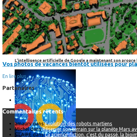
L’intelligence artificielle de Google a maintenant son propre 
Vos photos de vacances bientôt utilisées pour pla
En lire plus
Partenaires
French Tech
Commentaires récents
amaury
dans
Evolution des robots martiens
Michel
dans
Réserver son terrain sur la planète Mars a
SILAIRE
dans
La science-fiction, c’est du passé, la bio