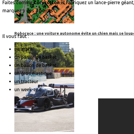
Faites comme
Corycotton
et fabriquez un lance-pierre géant,
marquez y des 3 points !
Roborace : une voiture autonome évite un chien mais se loup
Il vous faut :
un arbre
un panier de basket
un ballon de basket
un gros élastique
un tracteur
un week-end