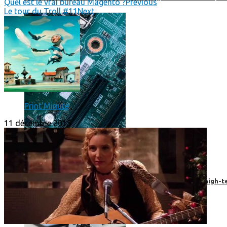
Quel est le vrai bureau Magento ?
Previous
Le tour du Troll #11
Next
Print'Minute
11 décembre 2015
Prendre une extension de garantie pour vos appareils high-t