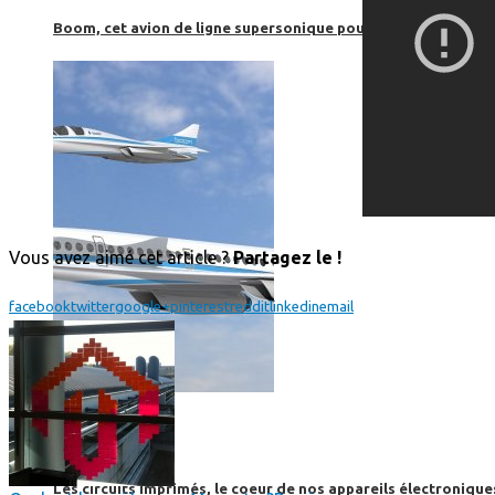
Boom, cet avion de ligne supersonique pourrait être le futur
Vous avez aimé cet article ?
Partagez le !
facebook
twitter
google+
pinterest
reddit
linkedin
email
High-Tech
High-Tech
Les circuits imprimés, le coeur de nos appareils électroniqu