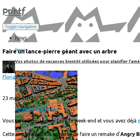
Print
f
Toggle navigation
News
News
Faire un lance-pierre géant avec un arbre
Vos photos de vacances bientôt utilisées pour planifier l’amé
Florian Blary
Geek
,
Insolite
23 mars 2012
angry birds
humour
Vous ne savez pas quoi faire ce week-end et vous avez déjà
Cette semaine je vous propose de faire un remake d’
Angry
B