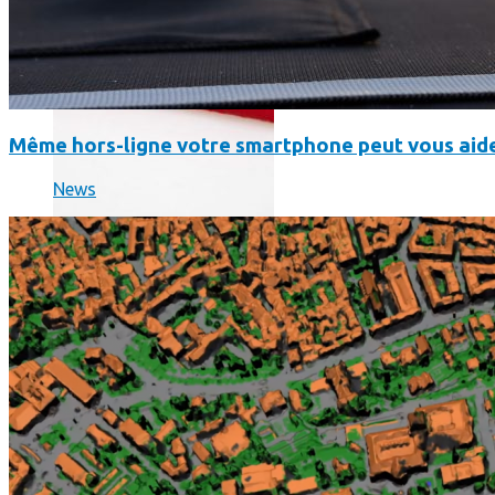
Même hors-ligne votre smartphone peut vous aide
News
Science
Science
La science-fiction, c’est du passé, la bioimpression de peau h