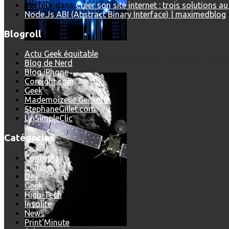
Visiteur
dans
Créer son site internet : trois solutions a
Node.Js ABI (Abstract Binary Interface) | maximedblog
Blogroll
Actu Geek équitable
Les dernières photos envoyées par Rosetta avant son crash 
Blog de Nerd
Blog iPhone
Coreight.com
Geek
Mademoizelle Geekette
StephaneGillet.com
UnSimpleClic
Catégories
Concepts
Culture
Dev
Geek
High-Tech
Insolite
News
Print'Minute