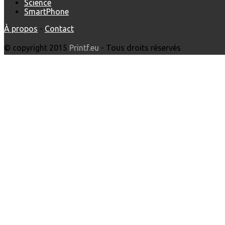
Science
SmartPhone
À propos
-
Contact
© copyright 2015
Printf.eu
- Tous droits réservés