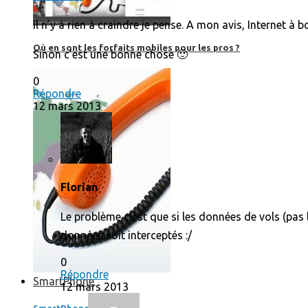
Il n’y à rien à craindre je pense. A mon avis, Internet à 
Où en sont les forfaits mobiles pour les pros ?
Sinon c’est une bonne chose 🙂
0
Répondre
12 mars 2013
Florian
Le problème c’est que si les données de vols (pas 
données soit interceptés :/
0
Répondre
SmartPhone
12 mars 2013