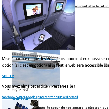
Boom, cet avion de ligne supersonique pourrait être le futur
Mise à part ce risque, les voyageurs pourront eux aussi se co
option (si c’est en option) ni si tout le web sera accessible 
source
Vous avez aimé cet article ?
Partagez le !
High-Tech
facebook
twitter
google+
pinterest
reddit
linkedin
email
High-Tech
Les circuits imprimés, le coeur de nos appareils électroniqu