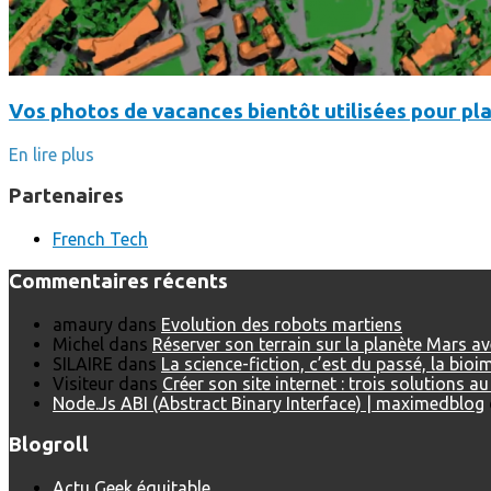
Vos photos de vacances bientôt utilisées pour pla
En lire plus
Partenaires
French Tech
Commentaires récents
amaury
dans
Evolution des robots martiens
Michel
dans
Réserver son terrain sur la planète Mars a
SILAIRE
dans
La science-fiction, c’est du passé, la bio
Visiteur
dans
Créer son site internet : trois solutions a
Node.Js ABI (Abstract Binary Interface) | maximedblog
Blogroll
Actu Geek équitable