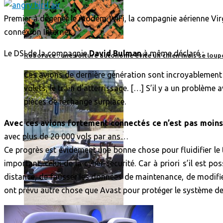
Premier à dégener le modem WiFi, la compagnie aérienne Virgi
connexion Internet.
Le DSI de la compagnie
David Bulman
à même déclaré :
Roborace : une voiture autonome évite un chien mais se loup
Ces avions de dernière génération sont incroyablement 
volets, le train d’atterrissage. […] S’il y a un problèm
pièces de rechange surplace.
Avec ces avions fortement connectés ce n’est pas moins
avec plus de 20 000 vols par ans…
Ce progrès est évidement une bonne chose pour fluidifier le
important, celui de la cyber-sécurité. Car à priori s’il est po
distance, de fausser les données de maintenance, de modifier
ont prévu autre chose que Avast pour protéger le système d