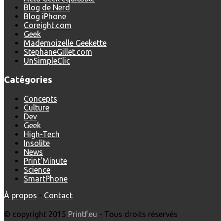
Blog de Nerd
Blog iPhone
Coreight.com
Geek
Mademoizelle Geekette
StephaneGillet.com
UnSimpleClic
Catégories
Concepts
Culture
Dev
Geek
High-Tech
Insolite
News
Print'Minute
Science
SmartPhone
À propos
-
Contact
© copyright 2015
Printf.eu
- Tous droits réservés