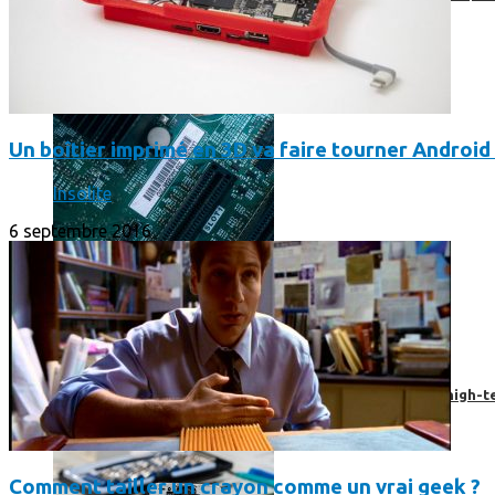
Un boîtier imprimé en 3D va faire tourner Android 
Insolite
6 septembre 2016
Prendre une extension de garantie pour vos appareils high-t
Comment tailler un crayon comme un vrai geek ?