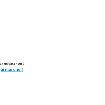
 » en vacances ?
qui marche !