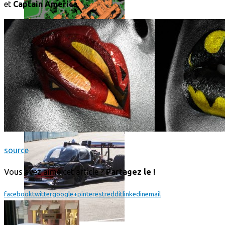
et
Captain America
.
Roborace : une voiture autonome évite un chien mais se loup
source
Vous avez aimé cet article ?
Partagez le !
facebook
twitter
google+
pinterest
reddit
linkedin
email