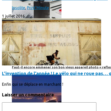
Insolite
,
Print'Minute
1 juillet 2016
Faut-il encore emmener son bon vieux appareil photo « reflex
L’invention de l’année ! Le vélo qui ne roue pas… 
Enfin qui se déplace en marchant !
Laisser un commentaire