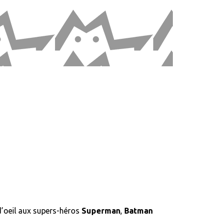
 d’oeil aux supers-héros
Superman
,
Batman