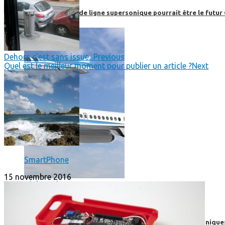
Boom, cet avion de ligne supersonique pourrait être le futur
Dehors c'est sans issue...
Previous
Quel est le meilleur moment pour publier un article ?
Next
SmartPhone
15 novembre 2016
High-Tech
High-Tech
Les circuits imprimés, le coeur de nos appareils électroniqu