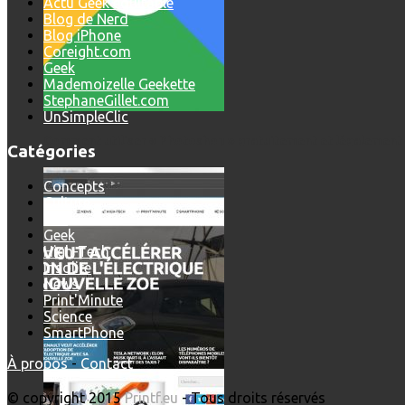
Actu Geek équitable
Blog de Nerd
Blog iPhone
Coreight.com
Geek
Mademoizelle Geekette
StephaneGillet.com
UnSimpleClic
Comment utiliser « Photoshop » gratuitement et légalement 
Catégories
Concepts
Culture
Dev
Geek
High-Tech
Insolite
News
Print'Minute
Science
SmartPhone
À propos
-
Contact
© copyright 2015
Printf.eu
- Tous droits réservés