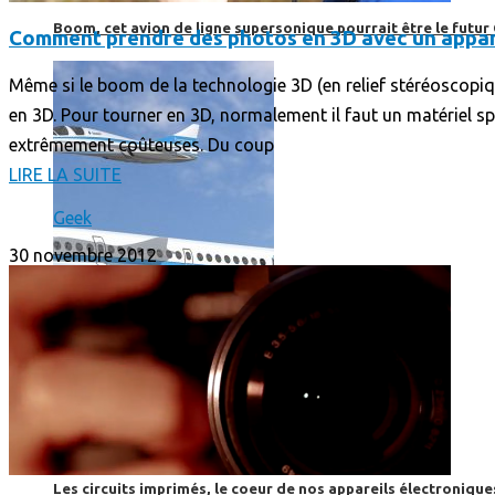
Boom, cet avion de ligne supersonique pourrait être le futur
Comment prendre des photos en 3D avec un appare
Même si le boom de la technologie 3D (en relief stéréoscopiq
en 3D. Pour tourner en 3D, normalement il faut un matériel sp
extrêmement coûteuses. Du coup
LIRE LA SUITE
Geek
30 novembre 2012
High-Tech
High-Tech
Les circuits imprimés, le coeur de nos appareils électroniqu