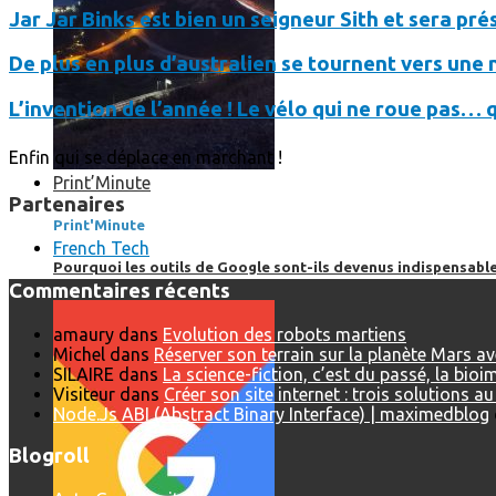
Jar Jar Binks est bien un seigneur Sith et sera pr
De plus en plus d’australien se tournent vers une n
L’invention de l’année ! Le vélo qui ne roue pas… 
Enfin qui se déplace en marchant !
Print’Minute
Partenaires
Print'Minute
French Tech
Pourquoi les outils de Google sont-ils devenus indispensa
Commentaires récents
amaury
dans
Evolution des robots martiens
Michel
dans
Réserver son terrain sur la planète Mars a
SILAIRE
dans
La science-fiction, c’est du passé, la bio
Visiteur
dans
Créer son site internet : trois solutions a
Node.Js ABI (Abstract Binary Interface) | maximedblog
Blogroll