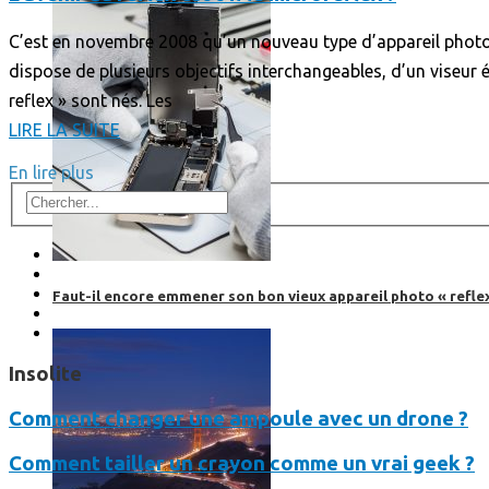
C’est en novembre 2008 qu’un nouveau type d’appareil photo n
dispose de plusieurs objectifs interchangeables, d’un viseur é
reflex » sont nés. Les
LIRE LA SUITE
En lire plus
Faut-il encore emmener son bon vieux appareil photo « reflex
Insolite
Comment changer une ampoule avec un drone ?
Comment tailler un crayon comme un vrai geek ?