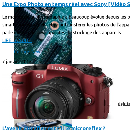
Une Expo Photo en temps réel avec Sony [Vidéo 
Le monde de la photographie a beaucoup évolué depuis les p
smartphones actuels, et pour transférer les photos de l’appare
parle même pas des capacités de stockage des appareils
LIRE LA SUITE
Culture
,
News
7 janvier 2012
Prendre une extension de garantie pour vos appareils high-t
L’avenir du reflex est t’il le microreflex ?