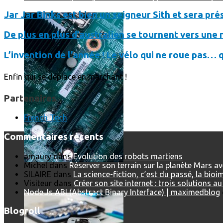
Jar Jar Binks est bien un seigneur Sith et sera pr
De plus en plus d’australien se tournent vers une n
L’invention de l’année ! Le vélo qui ne roue pas… 
Enfin qui se déplace en marchant !
Partenaires
French Tech
Commentaires récents
amaury
dans
Evolution des robots martiens
Michel
dans
Réserver son terrain sur la planète Mars a
SILAIRE
dans
La science-fiction, c’est du passé, la bio
Prendre une extension de garantie pour vos appareils high-t
Visiteur
dans
Créer son site internet : trois solutions a
Node.Js ABI (Abstract Binary Interface) | maximedblog
Blogroll