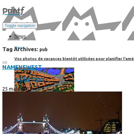
Print
f
Toggle navigation
News
News
Tag Archives:
pub
Vos photos de vacances bientôt utilisées pour planifier l’amé
NAME
NEWEST
Insolite
,
News
25 mars 2013