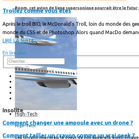
Boom, cet avion de ligne supersonique pourrait être le futur
Trollez comme vous êtes
Après le troll BIO, le McDonald’s Troll, loin du monde des gee
monde du CSS et de Photoshop. Alors quand MacDo demande
LIRE LA SUITE
En lire plus
Insolite
High-Tech
Comment changer une ampoule avec un drone ?
High-Tech
Comment tailler un crayon comme un vrai geek ?
Les circuits imprimés, le coeur de nos appareils électroniqu