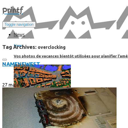
Print
f
Toggle navigation
News
News
Tag Archives:
overclocking
Vos photos de vacances bientôt utilisées pour planifier l’amé
NAME
NEWEST
Print'Minute
27 mars 2012