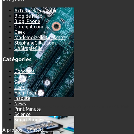
Actu Geek équitable
Blog de Nerd
Blog iPhone
Coreight.com
Geek
Mademoizelle Geekette
StephaneGillet.com
UnSimpleClic
Catégories
Concepts
Culture
Dev
Geek
High-Tech
Insolite
News
Prendre une extension de garantie pour vos appareils high-t
Print'Minute
Science
SmartPhone
À propos
-
Contact