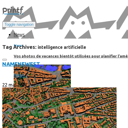
Print
f
Toggle navigation
News
News
Tag Archives:
intelligence artificielle
Vos photos de vacances bientôt utilisées pour planifier l’amé
NAME
NEWEST
News
22 mai 2017