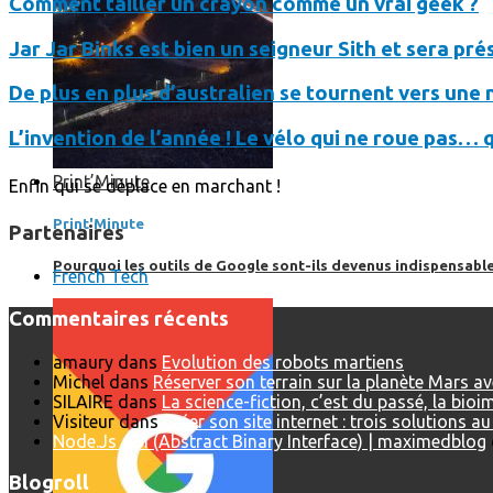
Comment tailler un crayon comme un vrai geek ?
Jar Jar Binks est bien un seigneur Sith et sera pr
De plus en plus d’australien se tournent vers une n
L’invention de l’année ! Le vélo qui ne roue pas… 
Print’Minute
Enfin qui se déplace en marchant !
Print'Minute
Partenaires
Pourquoi les outils de Google sont-ils devenus indispensa
French Tech
Commentaires récents
amaury
dans
Evolution des robots martiens
Michel
dans
Réserver son terrain sur la planète Mars a
SILAIRE
dans
La science-fiction, c’est du passé, la bio
Visiteur
dans
Créer son site internet : trois solutions a
Node.Js ABI (Abstract Binary Interface) | maximedblog
Blogroll