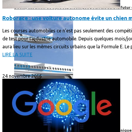
Boom, cet avion de ligne supersonique pourrait être le futur
Roborace : une voiture autonome évite un chien m
Les courses automobiles ce n’est pas seulement des compétiti
de test pour l’industrie automobile. Depuis quelques mois/j
aura lieu sur les mêmes circuits urbains que la Formule E. Le 
LIRE LA SUITE
Science
24 novembre 2016
High-Tech
High-Tech
Les circuits imprimés, le coeur de nos appareils électroniqu