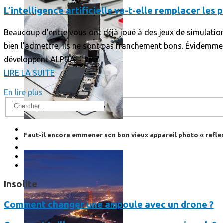
L’intelligence artificielle va-t-elle remplacer les 
Beaucoup d’entre vous ont déjà joué à des jeux de simulation d
bien l’admettre, ils ne sont pas franchement bons. Évidemment, 
développent ALPHA.
LIRE LA SUITE
En lire plus
Faut-il encore emmener son bon vieux appareil photo « reflex
Insolite
Comment changer une ampoule avec un drone ?