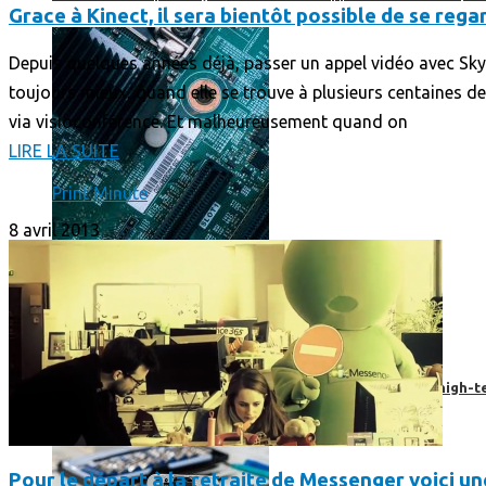
Grace à Kinect, il sera bientôt possible de se re
Depuis quelques années déjà, passer un appel vidéo avec Sky
toujours mieux, quand elle se trouve à plusieurs centaines de 
via visioconférence. Et malheureusement quand on
LIRE LA SUITE
Print'Minute
8 avril 2013
Prendre une extension de garantie pour vos appareils high-t
Pour le départ à la retraite de Messenger voici u