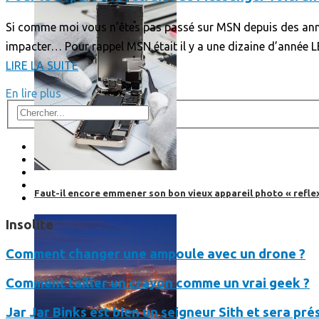
Si comme moi vous n’êtes pas passé sur MSN depuis des année
impacter… Pour rappel MSN était il y a une dizaine d’année LE
LIRE LA SUITE
En lire plus
Faut-il encore emmener son bon vieux appareil photo « reflex
Insolite
Comment changer une ampoule avec un drone ?
Comment tailler un crayon comme un vrai geek ?
Jar Jar Binks est bien un seigneur Sith et sera pr