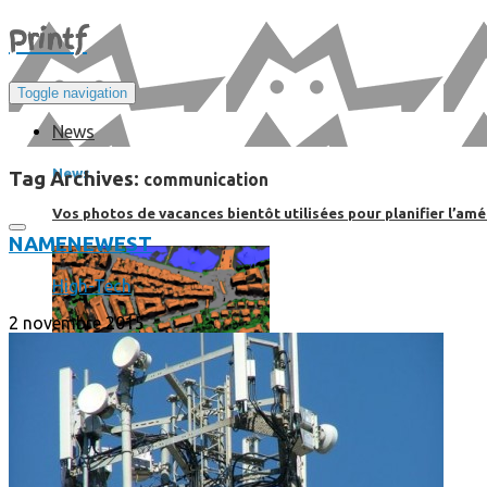
Print
f
Toggle navigation
News
News
Tag Archives:
communication
Vos photos de vacances bientôt utilisées pour planifier l’amé
NAME
NEWEST
High-Tech
2 novembre 2015