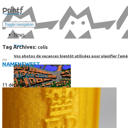
Print
f
Toggle navigation
News
News
Tag Archives:
colis
Vos photos de vacances bientôt utilisées pour planifier l’amé
NAME
NEWEST
High-Tech
,
News
11 décembre 2014