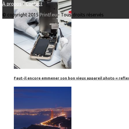
À propos
-
Contact
© copyright 2015
Printf.eu
- Tous droits réservés
Faut-il encore emmener son bon vieux appareil photo « reflex