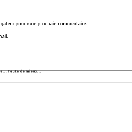
vigateur pour mon prochain commentaire.
ail.
bles… Faute de mieux…