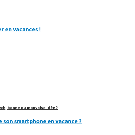
r en vacances !
ech, bonne ou mauvaise idée ?
 son smartphone en vacance ?