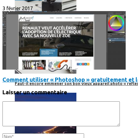
3 février 2017
Comment utiliser « Photoshop » gratuitement et 
Faut-il encore emmener son bon vieux appareil photo « reflex
Laisser un commentaire