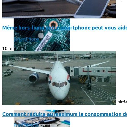
Même hors-ligne votre smartphone peut vous aide
SmartPhone
10 mai 2017
Prendre une extension de garantie pour vos appareils high-t
Comment réduire au maximum la consommation de
Print'Minute