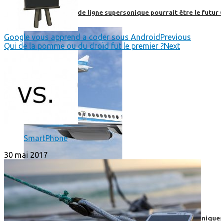
Boom, cet avion de ligne supersonique pourrait être le futur
Google vous apprend a coder sous Android
Previous
Qui de la pomme ou du droïd fut le premier ?
Next
SmartPhone
30 mai 2017
High-Tech
High-Tech
Les circuits imprimés, le coeur de nos appareils électroniqu