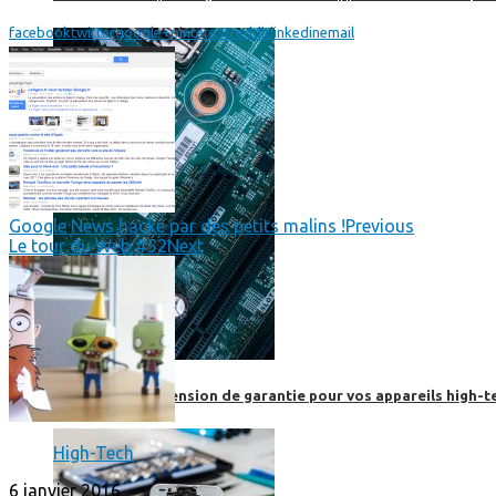
facebook
twitter
google+
pinterest
reddit
linkedin
email
Google News hacké par des petits malins !
Previous
Le tour du Web #52
Next
Prendre une extension de garantie pour vos appareils high-t
High-Tech
6 janvier 2016