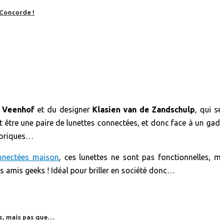
 Concorde !
 Veenhof
et du designer
Klasien van de Zandschulp
, qui 
nt être une paire de lunettes connectées, et donc face à un ga
goriques…
onnectées maison
, ces lunettes ne sont pas fonctionnelles, 
os amis geeks ! Idéal pour briller en société donc…
es, mais pas que…