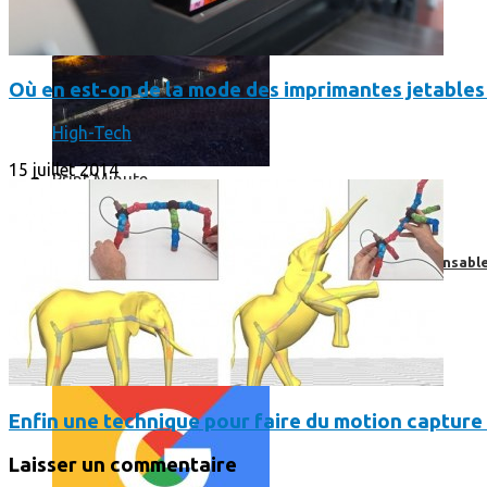
Où en est-on de la mode des imprimantes jetables
High-Tech
15 juillet 2014
Print’Minute
Print'Minute
Pourquoi les outils de Google sont-ils devenus indispensa
Enfin une technique pour faire du motion capture
Laisser un commentaire