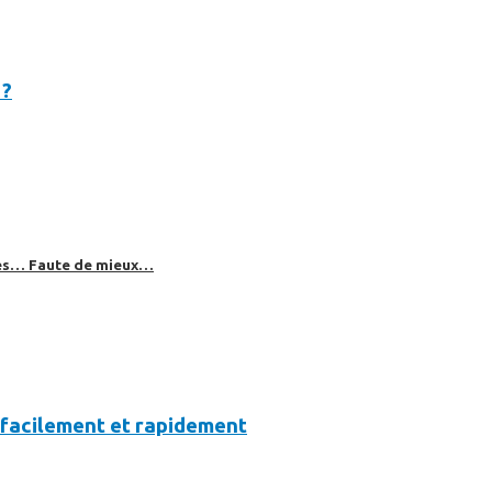
 ?
bles… Faute de mieux…
 facilement et rapidement