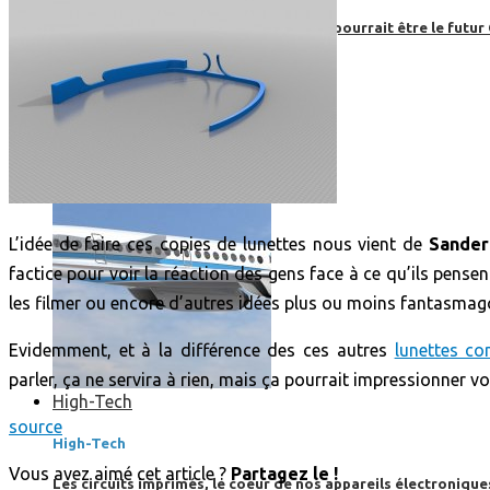
Boom, cet avion de ligne supersonique pourrait être le futur
L’idée de faire ces copies de lunettes nous vient de
Sander
factice pour voir la réaction des gens face à ce qu’ils pense
les filmer ou encore d’autres idées plus ou moins fantasma
Evidemment, et à la différence des ces autres
lunettes c
parler, ça ne servira à rien, mais ça pourrait impressionner v
High-Tech
source
High-Tech
Vous avez aimé cet article ?
Partagez le !
Les circuits imprimés, le coeur de nos appareils électroniqu