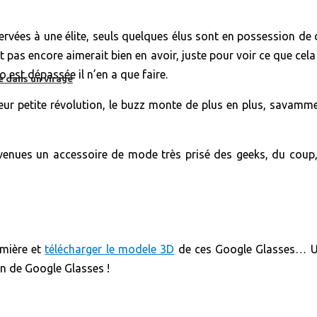
vées à une élite, seuls quelques élus sont en possession de ce
as encore aimerait bien en avoir, juste pour voir ce que cela pe
o est dépassée il n’en a que faire.
e dans un virage
leur petite révolution, le buzz monte de plus en plus, savam
enues un accessoire de mode très prisé des geeks, du coup, c
emière et
télécharger le modele 3D
de ces Google Glasses… Une
on de Google Glasses !