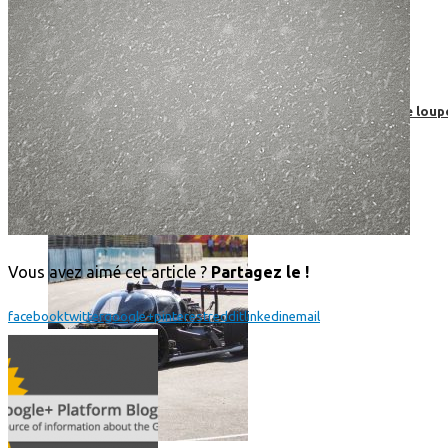
Roborace : une voiture autonome évite un chien mais se loup
Vous avez aimé cet article ?
Partagez le !
facebook
twitter
google+
pinterest
reddit
linkedin
email