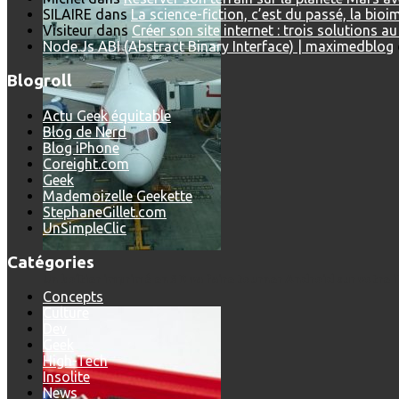
SILAIRE
dans
La science-fiction, c’est du passé, la bio
Visiteur
dans
Créer son site internet : trois solutions a
Node.Js ABI (Abstract Binary Interface) | maximedblog
Blogroll
Actu Geek équitable
Blog de Nerd
Blog iPhone
Coreight.com
Geek
Mademoizelle Geekette
StephaneGillet.com
UnSimpleClic
Catégories
Un boîtier imprimé en 3D va faire tourner Android sur votre 
Concepts
Culture
Dev
Geek
High-Tech
Insolite
News