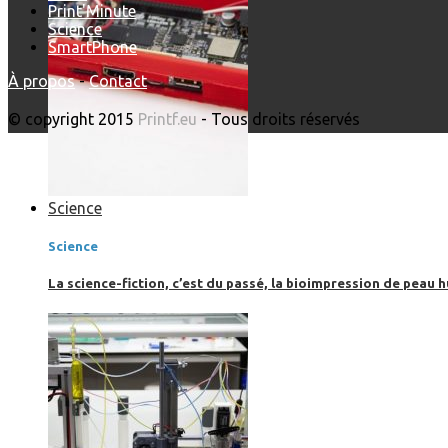
Print'Minute
Science
SmartPhone
À propos
-
Contact
© copyright 2015
Printf.eu
- Tous droits réservés
Science
Science
La science-fiction, c’est du passé, la bioimpression de peau h