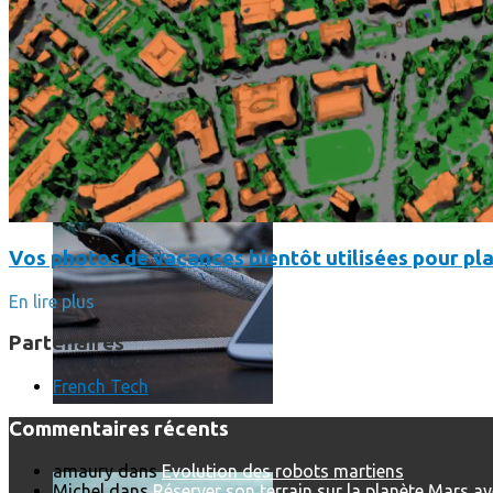
SmartPhone
Même hors-ligne votre smartphone peut vous aider en vacanc
Vos photos de vacances bientôt utilisées pour pla
En lire plus
Partenaires
French Tech
Commentaires récents
Comment réduire au maximum la consommation de son smar
amaury
dans
Evolution des robots martiens
Michel
dans
Réserver son terrain sur la planète Mars a