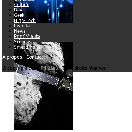
Culture
Dev
Geek
High-Tech
Insolite
News
Les dernières photos envoyées par Rosetta avant son crash 
Print'Minute
Science
SmartPhone
À propos
-
Contact
© copyright 2015
Printf.eu
- Tous droits réservés