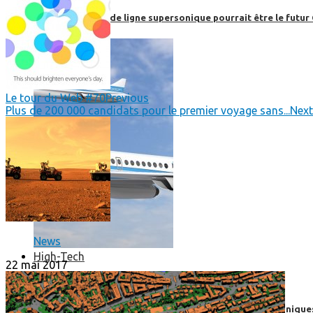
Boom, cet avion de ligne supersonique pourrait être le futur
Le tour du Web #70
Previous
Plus de 200 000 candidats pour le premier voyage sans...
Next
News
High-Tech
22 mai 2017
High-Tech
Les circuits imprimés, le coeur de nos appareils électroniqu