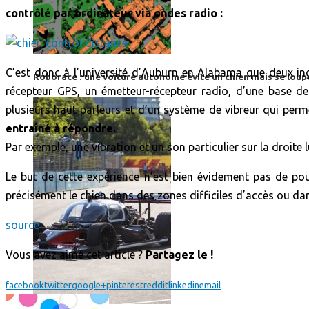
contrôlé par ordinateur via ondes radio :
C’est donc à l’université d’Auburn en Alabama que deux in
Roborace : une voiture autonome évite un chien mais se loup
récepteur GPS, un émetteur-récepteur radio, d’une base de 
plusieurs haut-parleurs et d’un système de vibreur qui pe
entraîné à répondre.
Par exemple, une vibration et un son particulier sur la droite l
Le but de cette expérience n’est bien évidement pas de pou
précisément le chien dans des zones difficiles d’accès ou 
source
Vous avez aimé cet article ?
Partagez le !
facebook
twitter
google+
pinterest
reddit
linkedin
email