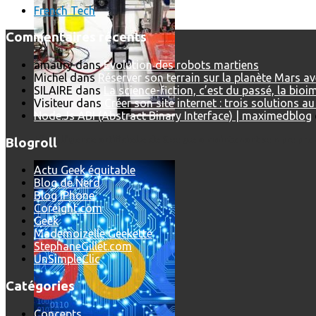
French Tech
Commentaires récents
amaury
dans
Evolution des robots martiens
Michel
dans
Réserver son terrain sur la planète Mars a
SILAIRE
dans
La science-fiction, c’est du passé, la bio
Visiteur
dans
Créer son site internet : trois solutions a
Node.Js ABI (Abstract Binary Interface) | maximedblog
L’intelligence artificielle de Google a maintenant son propre 
Blogroll
Actu Geek équitable
Blog de Nerd
Blog iPhone
Coreight.com
Geek
Mademoizelle Geekette
StephaneGillet.com
UnSimpleClic
Catégories
Concepts