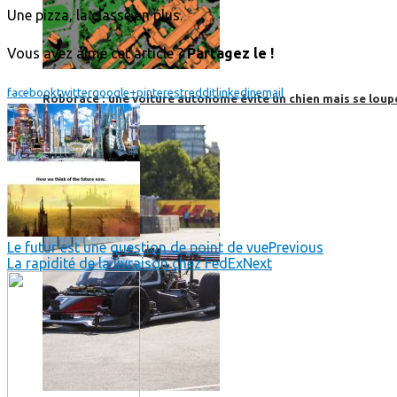
Une pizza, la classe en plus.
Vous avez aimé cet article ?
Partagez le !
facebook
twitter
google+
pinterest
reddit
linkedin
email
Roborace : une voiture autonome évite un chien mais se loup
Le futur est une question de point de vue
Previous
La rapidité de la livraison chez FedEx
Next