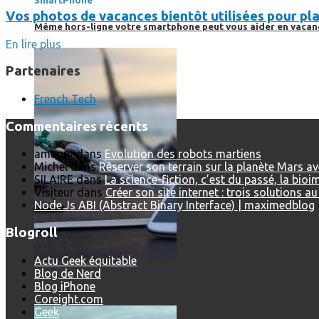
SmartPhone
Vos photos de vacances bientôt utilisées pour pla
Même hors-ligne votre smartphone peut vous aider en vacanc
En lire plus
Partenaires
French Tech
Commentaires récents
amaury
dans
Evolution des robots martiens
Michel
dans
Réserver son terrain sur la planète Mars a
SILAIRE
dans
La science-fiction, c’est du passé, la bio
Visiteur
dans
Créer son site internet : trois solutions a
Node.Js ABI (Abstract Binary Interface) | maximedblog
Blogroll
Actu Geek équitable
Blog de Nerd
Comment réduire au maximum la consommation de son smar
Blog iPhone
Coreight.com
Geek