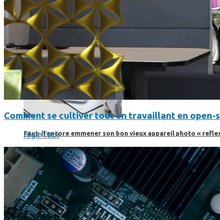
Comment se cultiver tout en travaillant en open-
Faut-il encore emmener son bon vieux appareil photo « reflex
High-Tech