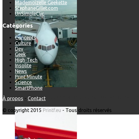
Mademoizelle Geekette
StephaneGillet.com
UnSimpleClic
Catégories
Concepts
Culture
Dev
Geek
High-Tech
Insolite
News
Print'Minute
Science
SmartPhone
Un boîtier imprimé en 3D va faire tourner Android sur votre 
À propos
-
Contact
© copyright 2015
Printf.eu
- Tous droits réservés