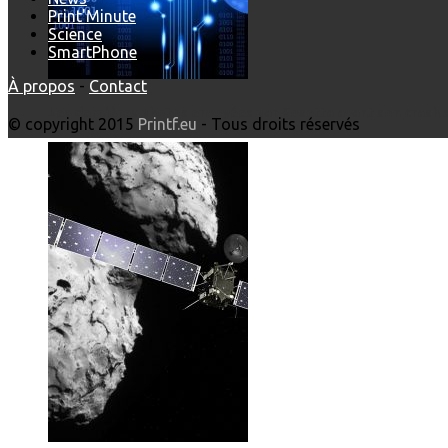
Print'Minute
Science
SmartPhone
À propos
-
Contact
Les dernières photos envoyées par Rosetta avant son crash 
© copyright 2015
Printf.eu
- Tous droits réservés