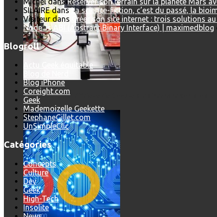
Michel
dans
Réserver son terrain sur la planète Mars a
SILAIRE
dans
La science-fiction, c’est du passé, la bio
Visiteur
dans
Créer son site internet : trois solutions a
Node.Js ABI (Abstract Binary Interface) | maximedblog
Blogroll
Actu Geek équitable
Blog de Nerd
Blog iPhone
Coreight.com
L’intelligence artificielle de Google a maintenant son propre 
Geek
Mademoizelle Geekette
StephaneGillet.com
UnSimpleClic
Catégories
Concepts
Culture
Dev
Geek
High-Tech
Insolite
News