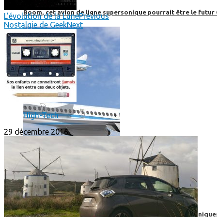
Boom, cet avion de ligne supersonique pourrait être le futur
L'évolution de la Lune
Previous
Nostalgie de Geek
Next
High-Tech
29 décembre 2016
High-Tech
High-Tech
Les circuits imprimés, le coeur de nos appareils électroniqu