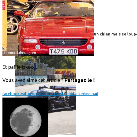
Roborace : une voiture autonome évite un chien mais se loup
Et paf le kikoo…
Vous avez aimé cet article ?
Partagez le !
facebook
twitter
google+
pinterest
reddit
linkedin
email