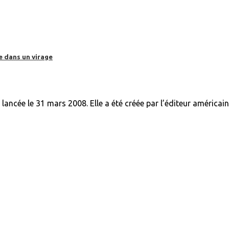
e dans un virage
ancée le 31 mars 2008. Elle a été créée par l’éditeur américa