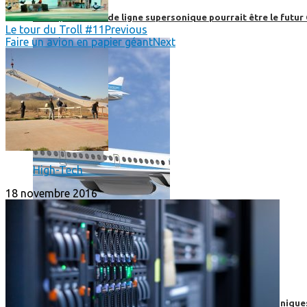
Boom, cet avion de ligne supersonique pourrait être le futur
Le tour du Troll #11
Previous
Faire un avion en papier géant
Next
High-Tech
18 novembre 2016
High-Tech
High-Tech
Les circuits imprimés, le coeur de nos appareils électroniqu