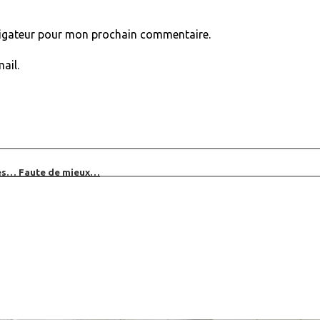
vigateur pour mon prochain commentaire.
ail.
bles… Faute de mieux…