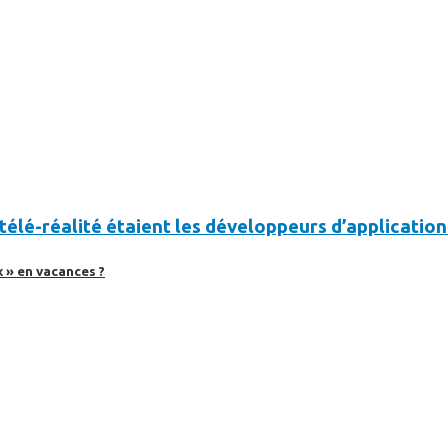
a télé-réalité étaient les développeurs d’application
 » en vacances ?