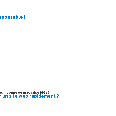
sponsable !
ech, bonne ou mauvaise idée ?
 un site web rapidement ?