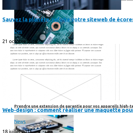
Sauvez la planète, refaite votre siteweb de écore
Dev
21 octobre 2016
Prendre une extension de garantie pour vos appareils high-t
Web-design : comment réaliser une maquette pour
News
18 juillet 2016