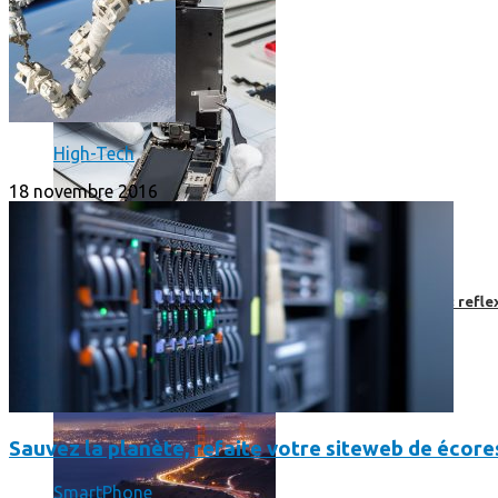
High-Tech
18 novembre 2016
Faut-il encore emmener son bon vieux appareil photo « reflex
Sauvez la planète, refaite votre siteweb de écore
SmartPhone