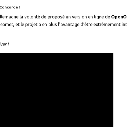
 Concorde !
Allemagne la volonté de proposé un version en ligne de
OpenOf
promet, et le projet a en plus l’avantage d’être extrêmement i
ver !
es, mais pas que…