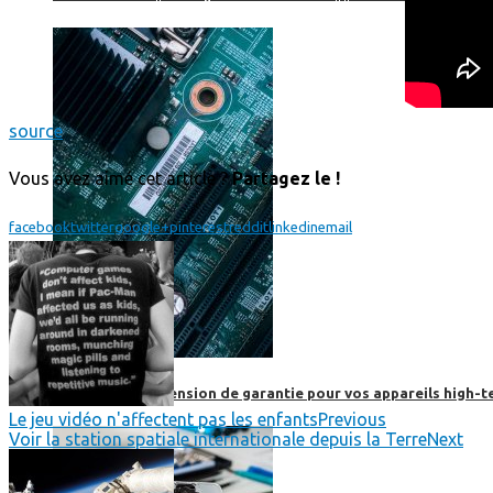
source
Vous avez aimé cet article ?
Partagez le !
facebook
twitter
google+
pinterest
reddit
linkedin
email
Prendre une extension de garantie pour vos appareils high-t
Le jeu vidéo n'affectent pas les enfants
Previous
Voir la station spatiale internationale depuis la Terre
Next