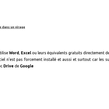
e dans un virage
ilise
Word
,
Excel
ou leurs équivalents gratuits directement dep
ciel n’est pas forcement installé et aussi et surtout car les s
ec
Drive
de
Google