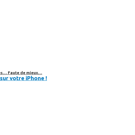
bles… Faute de mieux…
sur votre iPhone !