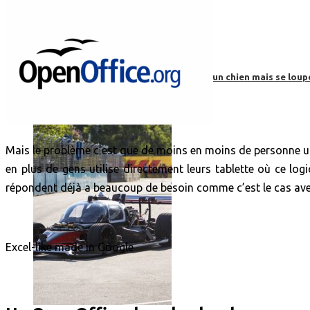
Roborace : une voiture autonome évite un chien mais se loup
Mais le problème c’est que de moins en moins de personne ut
en plus de gens utilise directement leurs tablette où ce logi
répondent déjà a beaucoup de besoin comme c’est le cas av
Excel-like made in Google