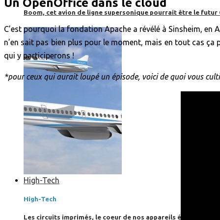
Un OpenOffice dans le cloud
Boom, cet avion de ligne supersonique pourrait être le futur
C’est pourquoi la fondation Apache a révélé à Sinsheim, en 
n’en sait pas bien plus pour le moment, mais en tout cas ça 
qui y participerons !
*pour ceux qui aurait loupé un épisode, voici de quoi vous culti
High-Tech
High-Tech
Les circuits imprimés, le coeur de nos appareils électroniqu