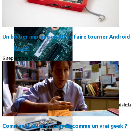
Un boîtier imprimé en 3D va faire tourner Android 
Insolite
6 septembre 2016
Prendre une extension de garantie pour vos appareils high-t
Comment tailler un crayon comme un vrai geek ?