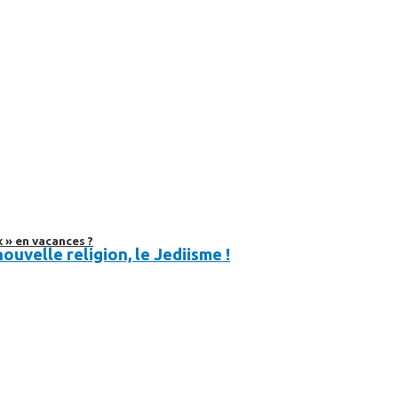
 » en vacances ?
ouvelle religion, le Jediisme !