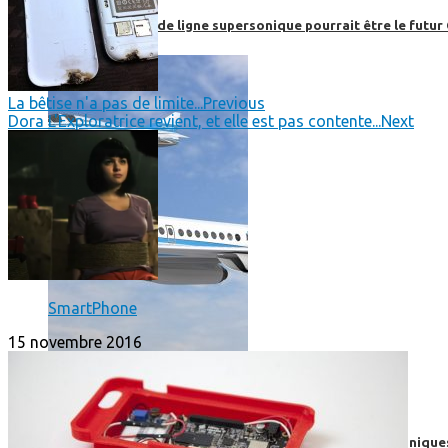
Boom, cet avion de ligne supersonique pourrait être le futur
La bêtise n'a pas de limite...
Previous
Dora L'Exploratrice revient, et elle est pas contente...
Next
SmartPhone
15 novembre 2016
High-Tech
High-Tech
Les circuits imprimés, le coeur de nos appareils électroniqu