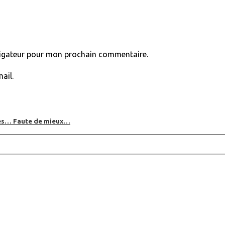
vigateur pour mon prochain commentaire.
ail.
bles… Faute de mieux…