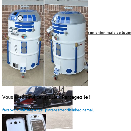
Roborace : une voiture autonome évite un chien mais se loup
Vous avez aimé cet article ?
Partagez le !
facebook
twitter
google+
pinterest
reddit
linkedin
email