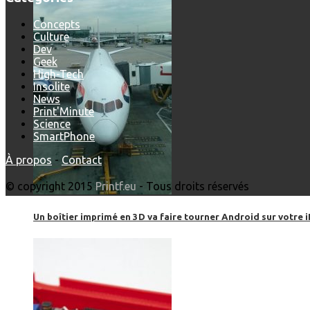
Concepts
Culture
Dev
Geek
High-Tech
Insolite
News
Print'Minute
Science
SmartPhone
À propos
-
Contact
© copyright 2015
Printf.eu
- Tous droits réservés
Un boîtier imprimé en 3D va faire tourner Android sur votre 