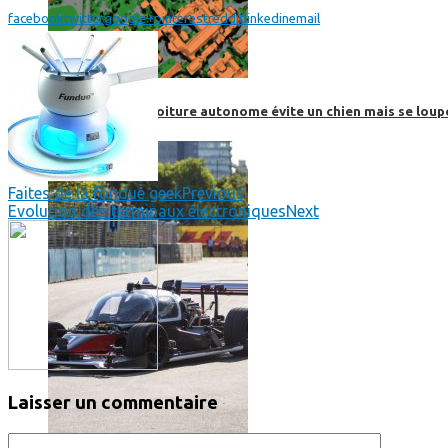
facebook
twitter
google+
pinterest
reddit
linkedin
email
Roborace : une voiture autonome évite un chien mais se loup
Faites de la fondue geek
Previous
Evolution des terminaux électroniques
Next
Laisser un commentaire