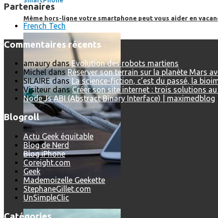
SmartPhone
Partenaires
Même hors-ligne votre smartphone peut vous aider en vacanc
French Tech
Commentaires récents
amaury
dans
Evolution des robots martiens
Michel
dans
Réserver son terrain sur la planète Mars a
SILAIRE
dans
La science-fiction, c’est du passé, la bio
Visiteur
dans
Créer son site internet : trois solutions a
Node.Js ABI (Abstract Binary Interface) | maximedblog
Blogroll
Actu Geek équitable
Blog de Nerd
Blog iPhone
Coreight.com
Geek
Mademoizelle Geekette
StephaneGillet.com
Comment réduire au maximum la consommation de son smar
UnSimpleClic
Catégories