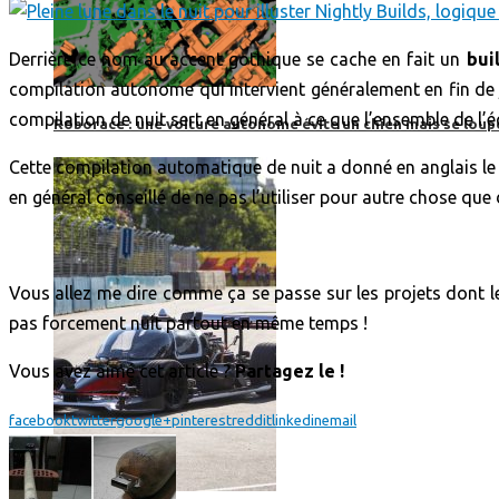
Derrière ce nom au accent gothique se cache en fait un
bui
compilation autonome qui intervient généralement en fin de 
compilation de nuit sert en général à ce que l’ensemble de l’
Roborace : une voiture autonome évite un chien mais se loup
Cette compilation automatique de nuit a donné en anglais l
en général conseillé de ne pas l’utiliser pour autre chose que 
Vous allez me dire comme ça se passe sur les projets dont le
pas forcement nuit partout en même temps !
Vous avez aimé cet article ?
Partagez le !
facebook
twitter
google+
pinterest
reddit
linkedin
email