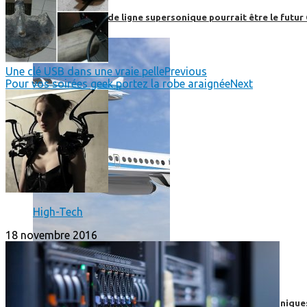
Boom, cet avion de ligne supersonique pourrait être le futur
Une clé USB dans une vraie pelle
Previous
Pour vos soirées geek portez la robe araignée
Next
High-Tech
18 novembre 2016
High-Tech
High-Tech
Les circuits imprimés, le coeur de nos appareils électroniqu