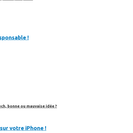
sponsable !
ech, bonne ou mauvaise idée ?
sur votre iPhone !