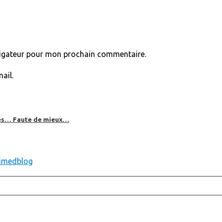
vigateur pour mon prochain commentaire.
ail.
bles… Faute de mieux…
ximedblog