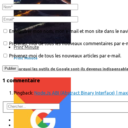
Enregistrer mon nom, mon e-mail et mon site dans le na
Prévenez-moi de tous les nouveaux commentaires par e-m
Print’Minute
Prévenez-moi de tous les nouveaux articles par e-mail.
Print'Minute
Pourquoi les outils de Google sont-ils devenus indispensa
1 commentaire
Pingback:
Node.Js ABI (Abstract Binary Interface) | ma