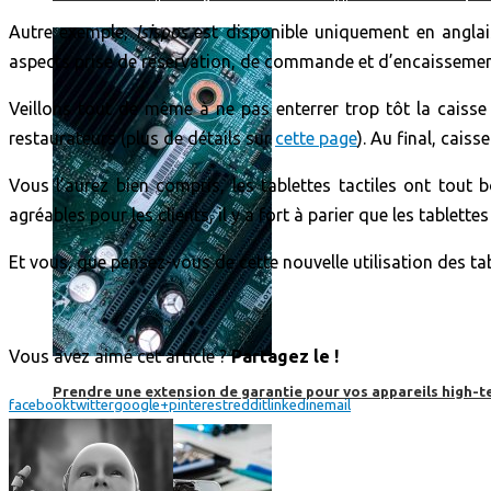
Autre exemple,
Isispos
est disponible uniquement en anglais
aspects prise de réservation, de commande et d’encaissement.
Veillons tout de même à ne pas enterrer trop tôt la caisse 
restaurateurs (plus de détails sur
cette page
). Au final, cais
Vous l’aurez bien compris, les tablettes tactiles ont tout b
agréables pour les clients, il y a fort à parier que les tablet
Et vous, que pensez-vous de cette nouvelle utilisation des tab
Vous avez aimé cet article ?
Partagez le !
Prendre une extension de garantie pour vos appareils high-t
facebook
twitter
google+
pinterest
reddit
linkedin
email