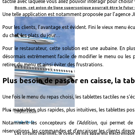
tactile avec laquelle vous allez pouvoir interagir pour choisir 
Boom, cet avion de ligne supersonique pourrait être le futur
Une telle application est notamment proposée par l’agence 
Pour les clients, l’avantage est évident. Fini le vieux menu é
du chef, les plats du jour…
Pour le restaurateur, cette solution est une aubaine. En pl
désormais extrêmement facile de modifier le menu ou les pla
retirer du menu et ainsi éviter des frustrations.
Plus besoin de passer en caisse, la ta
Une fois le menu du repas choisi, les tablettes tactiles ne s’é
Plus maniables, plus rapides, plus intuitives, les tablettes p
High-Tech
Notamment les concepteurs de
l’Addition
, qui permet de 
High-Tech
réservations, les commandes et d’encaisser les clients direc
Les circuits imprimés, le coeur de nos appareils électroniqu