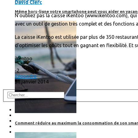
SmartPhone
David Clerc
Même hors-ligne votre smartphone peut vous aider en vacanc
N’oubliez pas la caisse iKentoo (www.ikentoo.com), qui p
avec un outil de gestion très complet et des fonctions 
La caisse iKentoo est utilisée par plus de 350 restaura
d’optimiser les coûts tout en gagnant en flexibilité. Et 
iKentoo
-2
Répondre
31 janvier 2014
Comment réduire au maximum la consommation de son smar