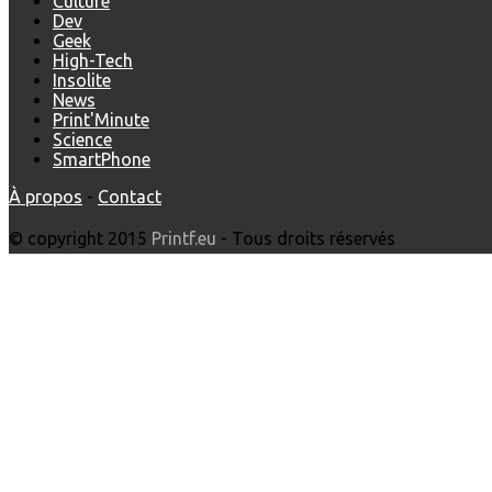
Culture
Dev
Geek
High-Tech
Insolite
News
Print'Minute
Science
SmartPhone
À propos
-
Contact
© copyright 2015
Printf.eu
- Tous droits réservés