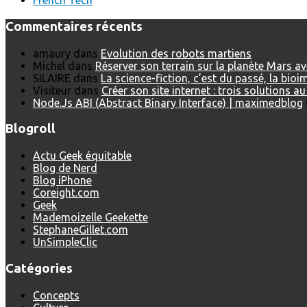
French Tech
Commentaires récents
amaury
dans
Evolution des robots martiens
Michel
dans
Réserver son terrain sur la planète Mars a
SILAIRE
dans
La science-fiction, c’est du passé, la bio
Visiteur
dans
Créer son site internet : trois solutions a
Node.Js ABI (Abstract Binary Interface) | maximedblog
Blogroll
Actu Geek équitable
Blog de Nerd
Blog iPhone
Coreight.com
Geek
Mademoizelle Geekette
StephaneGillet.com
UnSimpleClic
Catégories
Concepts