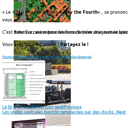
« Le 4 Mai » ou en Anglais «
May the Fourth
« , se prono
vous ».
C’est donc l’occasion pour les fans de créer une journée spéc
Roborace : une voiture autonome évite un chien mais se loup
Vous avez aimé cet article ?
Partagez le !
facebook
twitter
google+
pinterest
reddit
linkedin
email
Le lit d'un couple version geek
Previous
Les unités centrales bientôt remplacées par des docks...
Next