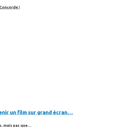
 Concorde !
evenir un film sur grand écran…
es, mais pas que…