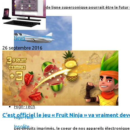
Boom, cet avion de ligne supersonique pourrait être le futur
News
26 septembre 2016
High-Tech
C’est officiel le jeu « Fruit Ninja » va vraiment d
High-Tech
Insolite
Les circuits imprimés, le coeur de nos appareils électroniqu