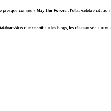
nce presque comme «
May the Force
« , l’ultra-célébre citati
ial Star Wars que ce soit sur les blogs, les réseaux sociaux ou 
e dans un virage