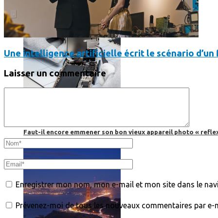
Une intelligence artificielle écrit le scénario d’un 
Laisser un commentaire
Faut-il encore emmener son bon vieux appareil photo « reflex
Enregistrer mon nom, mon e-mail et mon site dans le na
Prévenez-moi de tous les nouveaux commentaires par e-m