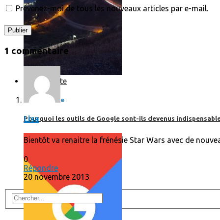
Prévenez-moi de tous les nouveaux articles par e-mail.
1 commentaire
Print’Minute
Print'Minute
Lisa
Pourquoi les outils de Google sont-ils devenus indispensa
Bientôt va renaitre la frénésie Star Wars avec de nouve
0
Répondre
20 novembre 2013