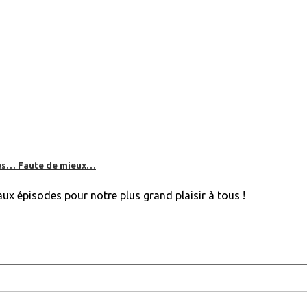
bles… Faute de mieux…
aux épisodes pour notre plus grand plaisir à tous !