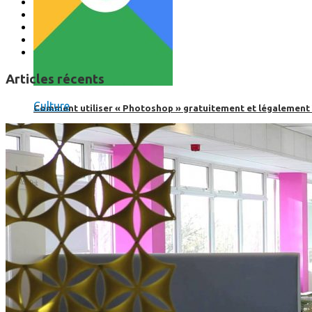
Articles récents
Culture
Comment utiliser « Photoshop » gratuitement et légalement 