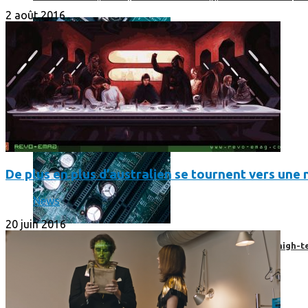
2 août 2016
De plus en plus d’australien se tournent vers une n
News
20 juin 2016
Prendre une extension de garantie pour vos appareils high-t