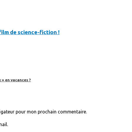
film de science-fiction !
 » en vacances ?
vigateur pour mon prochain commentaire.
ail.