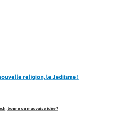
ouvelle religion, le Jediisme !
ech, bonne ou mauvaise idée ?