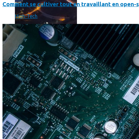
Comment se cultiver tout en travaillant en open-
High-Tech
Print’Minute
Print'Minute
Pourquoi les outils de Google sont-ils devenus indispensa