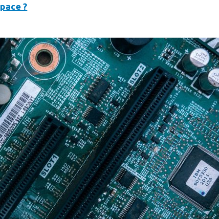
space ?
bles… Faute de mieux…