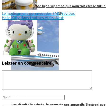
Boom, cet avion de ligne supersonique pourrait être le futur
Le médicament qui envoi des SMS
Previous
Hello Kitty dans tout ses états...
Next
Laisser un commentaire
High-Tech
High-Tech
Les circuits imprimés, le coeur de nos appareils électroniqu