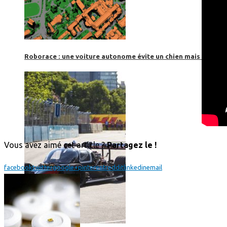
Roborace : une voiture autonome évite un chien mais se loup
Vous avez aimé cet article ?
Partagez le !
facebook
twitter
google+
pinterest
reddit
linkedin
email