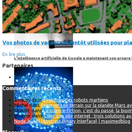
Vos photos de vacances bientôt utilisées pour pla
En lire plus
L’intelligence artificielle de Google a maintenant son propre 
Partenaires
French Tech
Commentaires récents
amaury
dans
Evolution des robots martiens
Michel
dans
Réserver son terrain sur la planète Mars a
SILAIRE
dans
La science-fiction, c’est du passé, la bio
Visiteur
dans
Créer son site internet : trois solutions a
Node.Js ABI (Abstract Binary Interface) | maximedblog