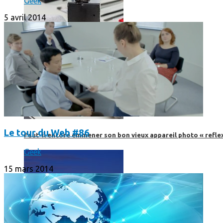
Geek
5 avril 2014
Le tour du Web #86
Faut-il encore emmener son bon vieux appareil photo « reflex
Geek
15 mars 2014