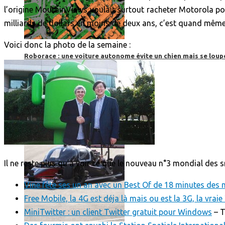
l’origine MoutainViews voulait surtout racheter Motorola pou
milliards de dollars en moins de deux ans, c’est quand même
Voici donc la photo de la semaine :
Roborace : une voiture autonome évite un chien mais se loup
Il ne reste plus qu’à voir ce que le nouveau n°3 mondial des s
Vine fête ses un an avec un Best Of de 18 minutes des 
Free Mobile, la 4G est déja là mais ou est la 3G, la vraie 
MiniTwitter : un client Twitter gratuit pour Windows
– T