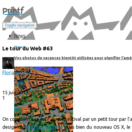
Print
f
Toggle navigation
News
News
Le tour du Web #63
Vos photos de vacances bientôt utilisées pour planifier l’amé
Florian Blary
Geek
15 juin 2013
1
lien
On commence ce tour du web estival par un petit tour par l’
design du
nouveau Mac Pro
mais bien du nouveau OS X, le 