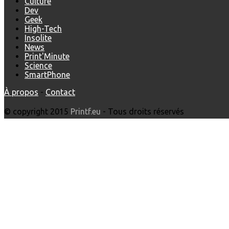
Culture
Dev
Geek
High-Tech
Insolite
News
Print'Minute
Science
SmartPhone
À propos
-
Contact
© copyright 2015
Printf.eu
- Tous droits réservés