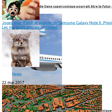
Boom, cet avion de ligne supersonique pourrait être le futur
Jouez avec Ralph et gagnez un Samsung Galaxy Note II...
Prev
Les meilleurs articles 2012
Next
News
22 mai 2017
High-Tech
High-Tech
Les circuits imprimés, le coeur de nos appareils électroniqu