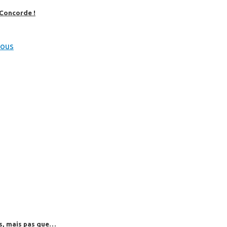
 Concorde !
ious
es, mais pas que…