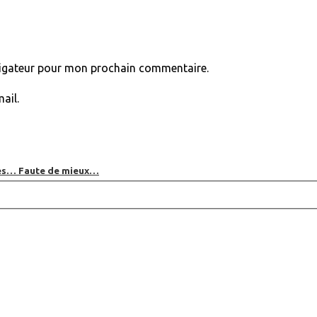
vigateur pour mon prochain commentaire.
ail.
bles… Faute de mieux…