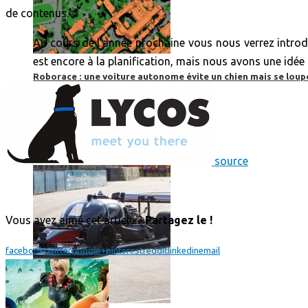
de contenus.
Au cours de l’année prochaine vous nous verrez introdu
est encore à la planification, mais nous avons une idée 
Roborace : une voiture autonome évite un chien mais se loup
source
Vous avez aimé cet article ?
Partagez le !
facebook
twitter
google+
pinterest
reddit
linkedin
email