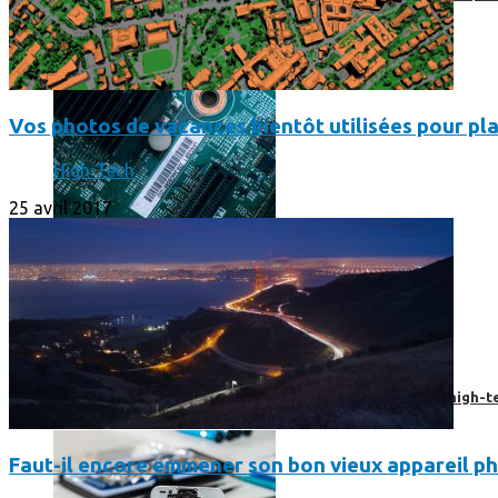
Vos photos de vacances bientôt utilisées pour pla
High-Tech
25 avril 2017
Prendre une extension de garantie pour vos appareils high-t
Faut-il encore emmener son bon vieux appareil ph