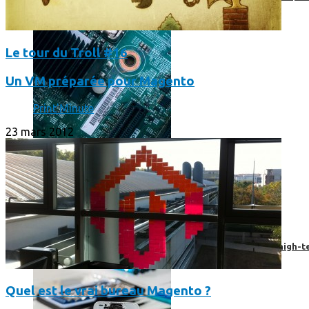
Le tour du Troll #16
Un VM préparée pour Magento
Print'Minute
23 mars 2012
Prendre une extension de garantie pour vos appareils high-t
Quel est le vrai bureau Magento ?