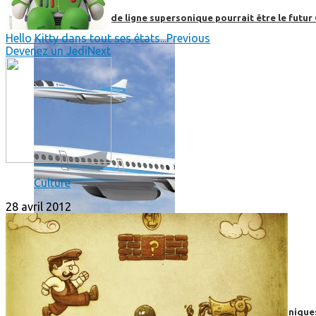
Boom, cet avion de ligne supersonique pourrait être le futur
Hello Kitty dans tout ses états...
Previous
Devenez un Jedi
Next
Culture
28 avril 2012
High-Tech
High-Tech
Les circuits imprimés, le coeur de nos appareils électroniqu