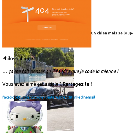
Roborace : une voiture autonome évite un chien mais se loup
Philosophique !
… ça me fait penser qu’il faudra que je code la mienne !
Vous avez aimé cet article ?
Partagez le !
facebook
twitter
google+
pinterest
reddit
linkedin
email