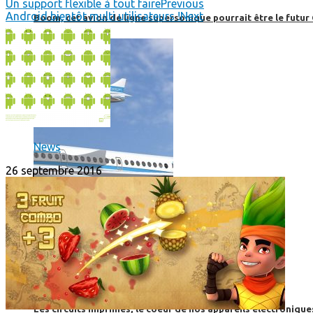
Un support flexible à tout faire
Previous
Android bientôt multi utilisateurs !
Next
Boom, cet avion de ligne supersonique pourrait être le futur
News
26 septembre 2016
High-Tech
High-Tech
Les circuits imprimés, le coeur de nos appareils électroniqu