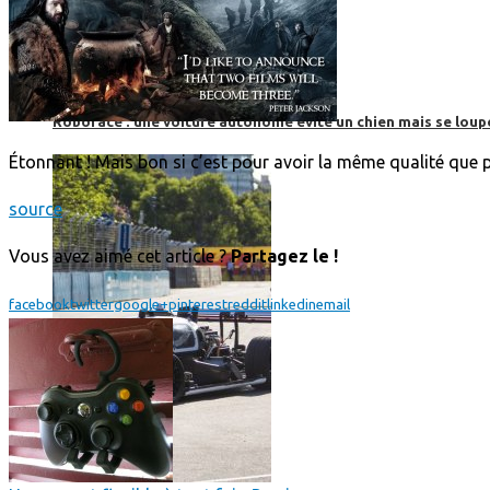
Roborace : une voiture autonome évite un chien mais se loup
Étonnant ! Mais bon si c’est pour avoir la même qualité que 
source
Vous avez aimé cet article ?
Partagez le !
facebook
twitter
google+
pinterest
reddit
linkedin
email