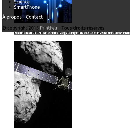
Science
SmartPhone
À propos
-
Contact
© copyright 2015
Printf.eu
- Tous droits réservés
Les dernières photos envoyées par Rosetta avant son crash 