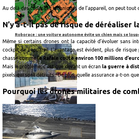
Au delà des capacités techniques de l’appareil, on peut tou
N’y a-t-il pas de risque de déréaliser l
Roborace : une voiture autonome évite un chien mais se loup
Même si certains drones ont la capacité d’évoluer sans int
cockpit de l’appareil. L’avantage est évident, plus de risque
chasse comme
le Rafale coûte environ 100 millions d’eur
Mais le problème, c’est que devant un écran
la guerre à di
pixels qui sont détruits ! De plus, quelle assurance a-t-on q
Pourquoi les drones militaires de com