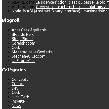
SILAIRE
dans
La science-fiction, c’est du passé, la bio
Visiteur
dans
Créer son site internet : trois solutions a
Node.Js ABI (Abstract Binary Interface) | maximedblog
Blogroll
Actu Geek équitable
Blog de Nerd
Blog iPhone
Coreight.com
Geek
Mademoizelle Geekette
StephaneGillet.com
UnSimpleClic
Catégories
Concepts
Culture
Dev
Geek
High-Tech
Insolite
News