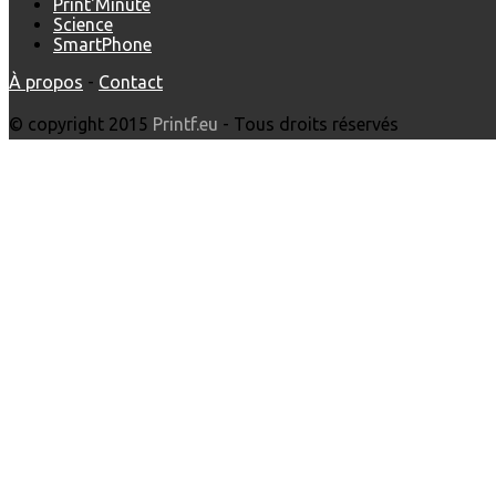
Print'Minute
Science
SmartPhone
À propos
-
Contact
© copyright 2015
Printf.eu
- Tous droits réservés