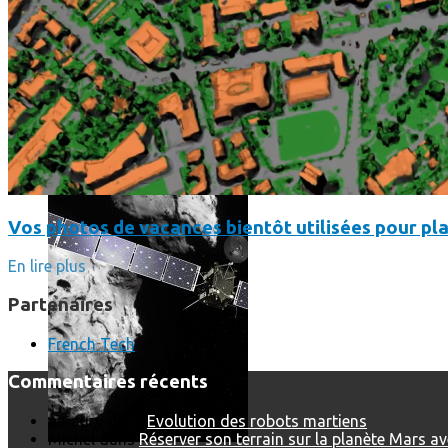
Les dernières photos envoyées par Rosetta avant son crash 
Vos photos de vacances bientôt utilisées pour pla
En lire plus
Partenaires
French Tech
Commentaires récents
amaury
dans
Evolution des robots martiens
Michel
dans
Réserver son terrain sur la planète Mars a