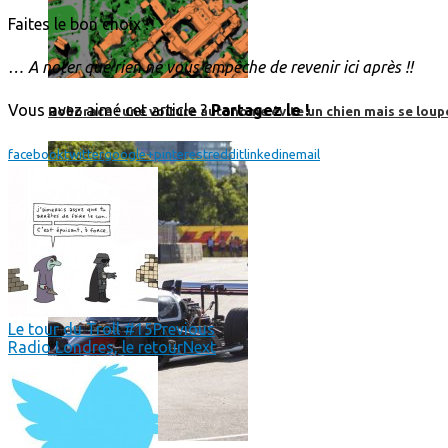
Faites le bon choix !
… A noter que rien ne vous empêche de revenir ici après !!
Vous avez aimé cet article ?
Partagez le !
Roborace : une voiture autonome évite un chien mais se loup
facebook
twitter
google+
pinterest
reddit
linkedin
email
Le tour du Troll #15
Previous
Radio Londres, le retour
Next