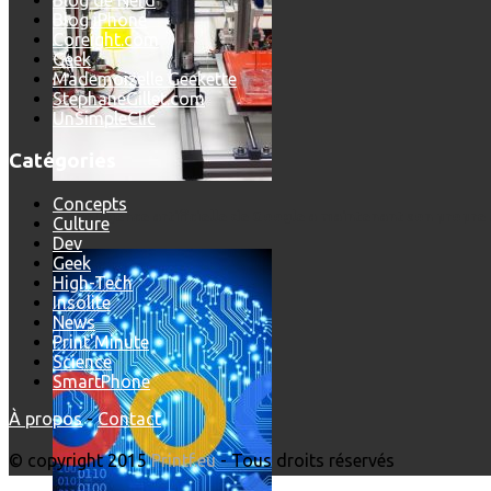
Blog de Nerd
Blog iPhone
Coreight.com
Geek
Mademoizelle Geekette
StephaneGillet.com
UnSimpleClic
Catégories
Concepts
L’intelligence artificielle de Google a maintenant son propre 
Culture
Dev
Geek
High-Tech
Insolite
News
Print'Minute
Science
SmartPhone
À propos
-
Contact
© copyright 2015
Printf.eu
- Tous droits réservés