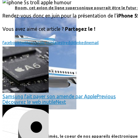
Boom, cet avion de ligne supersonique pourrait être le futur
Rendez-vous donc en juin pour la présentation de l’
iPhone
5
Vous avez aimé cet article ?
Partagez le !
facebook
twitter
google+
pinterest
reddit
linkedin
email
Samsung fait payer son amende par Apple
Previous
Découvrez le web inutile
Next
High-Tech
High-Tech
Les circuits imprimés, le coeur de nos appareils électroniqu