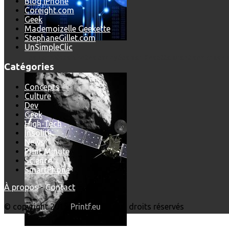
Blog iPhone
Coreight.com
Geek
Mademoizelle Geekette
StephaneGillet.com
UnSimpleClic
Les dernières photos envoyées par Rosetta avant son crash 
Catégories
Concepts
Culture
Dev
Geek
High-Tech
Insolite
News
Print'Minute
Science
SmartPhone
À propos
-
Contact
© copyright 2015
Printf.eu
- Tous droits réservés