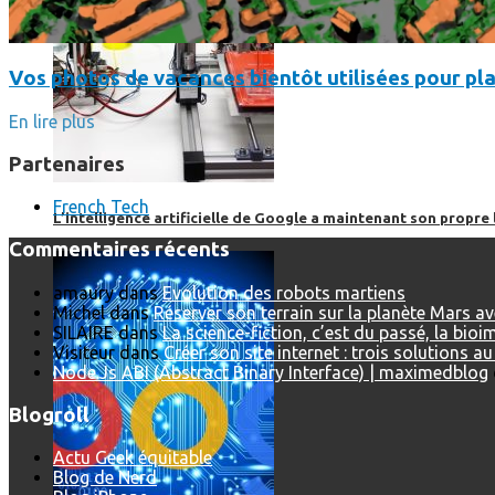
Vos photos de vacances bientôt utilisées pour pla
En lire plus
Partenaires
French Tech
L’intelligence artificielle de Google a maintenant son propre 
Commentaires récents
amaury
dans
Evolution des robots martiens
Michel
dans
Réserver son terrain sur la planète Mars a
SILAIRE
dans
La science-fiction, c’est du passé, la bio
Visiteur
dans
Créer son site internet : trois solutions a
Node.Js ABI (Abstract Binary Interface) | maximedblog
Blogroll
Actu Geek équitable
Blog de Nerd